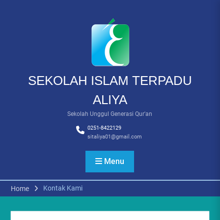
Skip
to
content
SEKOLAH ISLAM TERPADU
ALIYA
Sekolah Unggul Generasi Qur'an
0251-8422129
sitaliya01@gmail.com
Menu
Kontak Kami
Home