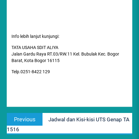
Info lebih lanjut kunjungi:
TATA USAHA SDIT ALIYA
Jalan Gardu Raya RT.03/RW.11 Kel. Bubulak Kec. Bogor
Barat, Kota Bogor 16115
Telp.0251-8422 129
Post
Previous
Previous
Jadwal dan Kisi-kisi UTS Genap TA
navigation
post:
1516