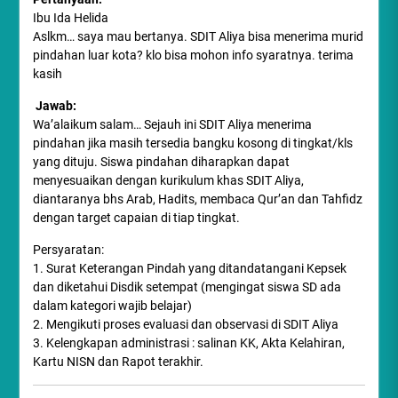
Ibu Ida Helida
Aslkm… saya mau bertanya. SDIT Aliya bisa menerima murid
pindahan luar kota? klo bisa mohon info syaratnya. terima
kasih
Jawab:
Wa’alaikum salam… Sejauh ini SDIT Aliya menerima
pindahan jika masih tersedia bangku kosong di tingkat/kls
yang dituju. Siswa pindahan diharapkan dapat
menyesuaikan dengan kurikulum khas SDIT Aliya,
diantaranya bhs Arab, Hadits, membaca Qur’an dan Tahfidz
dengan target capaian di tiap tingkat.
Persyaratan:
1. Surat Keterangan Pindah yang ditandatangani Kepsek
dan diketahui Disdik setempat (mengingat siswa SD ada
dalam kategori wajib belajar)
2. Mengikuti proses evaluasi dan observasi di SDIT Aliya
3. Kelengkapan administrasi : salinan KK, Akta Kelahiran,
Kartu NISN dan Rapot terakhir.