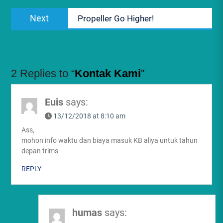
Next
Next
Propeller Go Higher!
post:
2 Replies to “
Kontak Kami
”
Euis
says:
13/12/2018 at 8:10 am
Ass,
mohon info waktu dan biaya masuk KB aliya untuk tahun
depan trims
REPLY
humas
says: