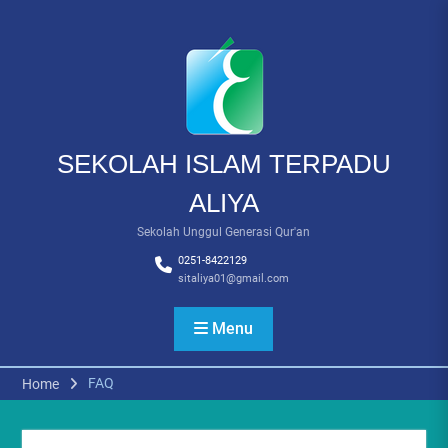
Skip
to
content
SEKOLAH ISLAM TERPADU
ALIYA
Sekolah Unggul Generasi Qur'an
0251-8422129
sitaliya01@gmail.com
Menu
FAQ
Home