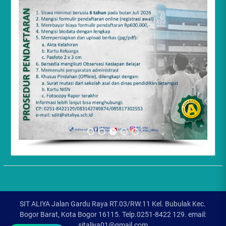
SIT ALIYA Jalan Gardu Raya RT.03/RW.11 Kel. Bubulak Kec.
Bogor Barat, Kota Bogor 16115. Telp.0251-8422 129. email:
sitaliya01@gmail.com